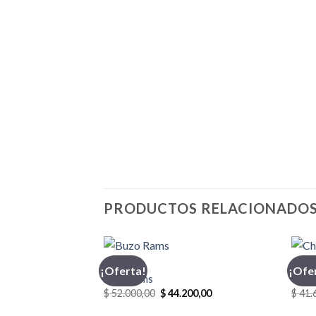
PRODUCTOS RELACIONADO
BUZO
CHOM
¡Oferta!
¡Ofe
Buzo Rams
Chom
El
El
$
52.000,00
$
44.200,00
$
41.
precio
precio
original
actual