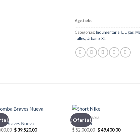
Agotado
Categorías:
Indumentaria
,
L
,
Ligas
,
Ma
Talles
,
Urbano
,
XL
S
BA
INDUMENTARIA
rta!
¡Oferta!
ba Braves Nueva
Short Nike
El
El
El
El
600,00
$
39.520,00
$
52.000,00
$
49.400,00
precio
precio
precio
precio
original
actual
original
actual