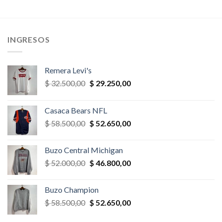
era:
es:
era:
es:
$ 32.500,00.
$ 30.875,00.
$ 78.000,00.
$ 70.200,
,00.
INGRESOS
Remera Levi's
El
El
$
32.500,00
$
29.250,00
precio
precio
original
actual
Casaca Bears NFL
era:
es:
El
El
$
58.500,00
$
52.650,00
$ 32.500,00.
$ 29.250,00.
precio
precio
original
actual
Buzo Central Michigan
era:
es:
El
El
$
52.000,00
$
46.800,00
$ 58.500,00.
$ 52.650,00.
precio
precio
original
actual
Buzo Champion
era:
es:
El
El
$
58.500,00
$
52.650,00
$ 52.000,00.
$ 46.800,00.
precio
precio