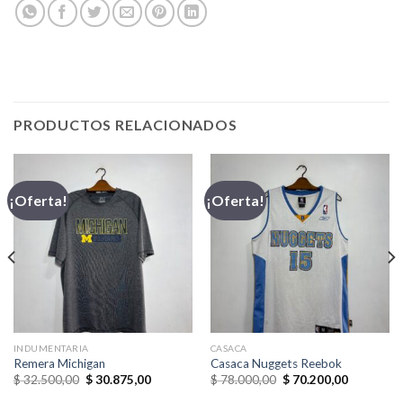
PRODUCTOS RELACIONADOS
¡Oferta!
¡Oferta!
INDUMENTARIA
CASACA
Remera Michigan
Casaca Nuggets Reebok
El
El
El
El
$
32.500,00
$
30.875,00
$
78.000,00
$
70.200,00
precio
precio
precio
precio
original
actual
original
actual