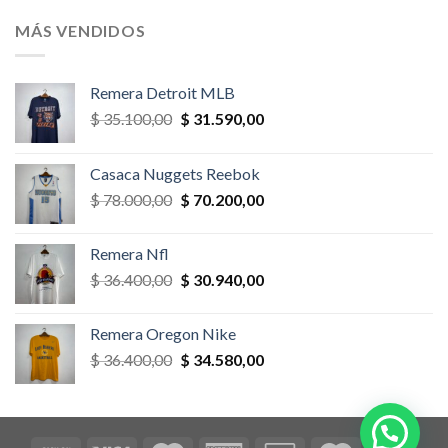
original
actual
era:
es:
MÁS VENDIDOS
$ 58.500,00.
$ 52.650,00.
Remera Detroit MLB
El
El
$
35.100,00
$
31.590,00
precio
precio
original
actual
Casaca Nuggets Reebok
era:
es:
El
El
$
78.000,00
$
70.200,00
$ 35.100,00.
$ 31.590,00.
precio
precio
original
actual
Remera Nfl
era:
es:
El
El
$
36.400,00
$
30.940,00
$ 78.000,00.
$ 70.200,00.
precio
precio
original
actual
Remera Oregon Nike
era:
es:
El
El
$
36.400,00
$
34.580,00
$ 36.400,00.
$ 30.940,00.
precio
precio
original
actual
era:
es:
$ 36.400,00.
$ 34.580,00.