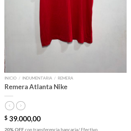
INICIO
/
INDUMENTARIA
/
REMERA
Remera Atlanta Nike
39.000,00
$
20% OFF
con transferencia bancaria/ Efectivo