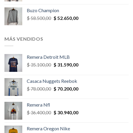
precio
precio
original
actual
Buzo Champion
era:
es:
El
El
$
58.500,00
$
52.650,00
$ 52.000,00.
$ 46.800,00.
precio
precio
original
actual
era:
es:
MÁS VENDIDOS
$ 58.500,00.
$ 52.650,00.
Remera Detroit MLB
El
El
$
35.100,00
$
31.590,00
precio
precio
original
actual
Casaca Nuggets Reebok
era:
es:
El
El
$
78.000,00
$
70.200,00
$ 35.100,00.
$ 31.590,00.
precio
precio
original
actual
Remera Nfl
era:
es:
El
El
$
36.400,00
$
30.940,00
$ 78.000,00.
$ 70.200,00.
precio
precio
original
actual
Remera Oregon Nike
era:
es: