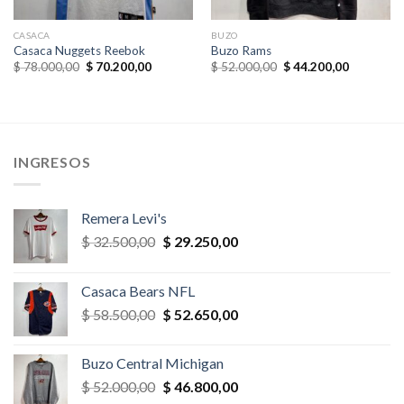
CASACA
BUZO
Casaca Nuggets Reebok
Buzo Rams
El
El
El
El
$
78.000,00
$
70.200,00
$
52.000,00
$
44.200,00
precio
precio
precio
precio
original
actual
original
actual
era:
es:
era:
es:
,00.
$ 78.000,00.
$ 70.200,00.
$ 52.000,00.
$ 44.200,
INGRESOS
Remera Levi's
El
El
$
32.500,00
$
29.250,00
precio
precio
original
actual
Casaca Bears NFL
era:
es:
El
El
$
58.500,00
$
52.650,00
$ 32.500,00.
$ 29.250,00.
precio
precio
original
actual
Buzo Central Michigan
era:
es:
El
El
$
52.000,00
$
46.800,00
$ 58.500,00.
$ 52.650,00.