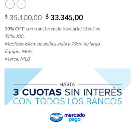
El
El
35.100,00
33.345,00
$
$
precio
precio
20% OFF
con transferencia bancaria/ Efectivo
original
actual
Talle: XXL
era:
es:
Medidas: 64cm de axila a axila y 79cm de largo
$ 35.100,00.
$ 33.345,00.
Equipo: Mets
Marca: MLB