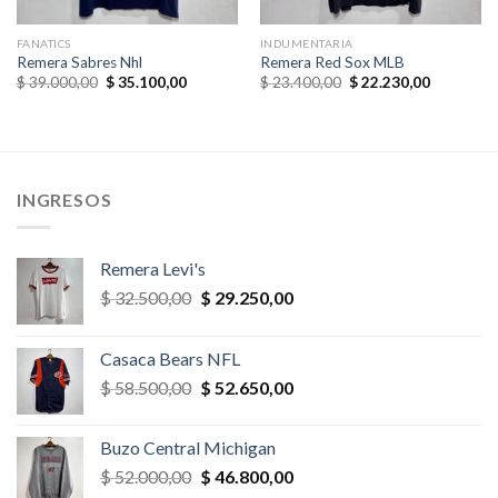
FANATICS
INDUMENTARIA
Remera Sabres Nhl
Remera Red Sox MLB
El
El
El
El
$
39.000,00
$
35.100,00
$
23.400,00
$
22.230,00
precio
precio
precio
precio
original
actual
original
actual
era:
es:
era:
es:
,00.
$ 39.000,00.
$ 35.100,00.
$ 23.400,00.
$ 22.230,
INGRESOS
Remera Levi's
El
El
$
32.500,00
$
29.250,00
precio
precio
original
actual
Casaca Bears NFL
era:
es:
El
El
$
58.500,00
$
52.650,00
$ 32.500,00.
$ 29.250,00.
precio
precio
original
actual
Buzo Central Michigan
era:
es:
El
El
$
52.000,00
$
46.800,00
$ 58.500,00.
$ 52.650,00.