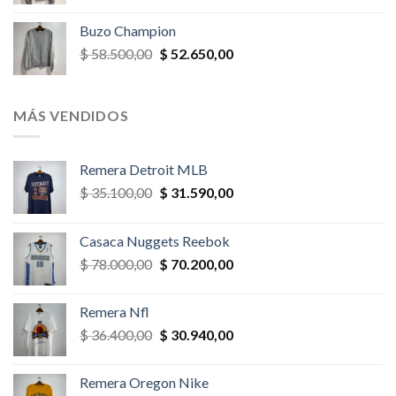
precio
precio
original
actual
Buzo Champion
era:
es:
El
El
$
58.500,00
$
52.650,00
$ 52.000,00.
$ 46.800,00.
precio
precio
original
actual
era:
es:
MÁS VENDIDOS
$ 58.500,00.
$ 52.650,00.
Remera Detroit MLB
El
El
$
35.100,00
$
31.590,00
precio
precio
original
actual
Casaca Nuggets Reebok
era:
es:
El
El
$
78.000,00
$
70.200,00
$ 35.100,00.
$ 31.590,00.
precio
precio
original
actual
Remera Nfl
era:
es:
El
El
$
36.400,00
$
30.940,00
$ 78.000,00.
$ 70.200,00.
precio
precio
original
actual
Remera Oregon Nike
era:
es: