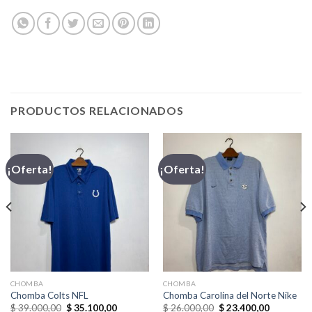
PRODUCTOS RELACIONADOS
¡Oferta!
¡Oferta!
CHOMBA
CHOMBA
Chomba Colts NFL
Chomba Carolina del Norte Nike
El
El
El
El
$
39.000,00
$
35.100,00
$
26.000,00
$
23.400,00