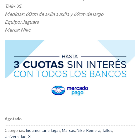
original
actual
Talle: XL
era:
es:
Medidas: 60cm de axila a axila y 69cm de largo
$ 35.100,00.
$ 31.590,00.
Equipo: Jaguars
Marca: Nike
Agotado
Categorías:
Indumentaria
,
Ligas
,
Marcas
,
Nike
,
Remera
,
Talles
,
Universidad
,
XL