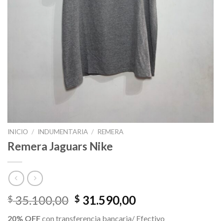
INICIO
/
INDUMENTARIA
/
REMERA
Remera Jaguars Nike
El
El
35.100,00
31.590,00
$
$
precio
precio
20% OFF
con transferencia bancaria/ Efectivo