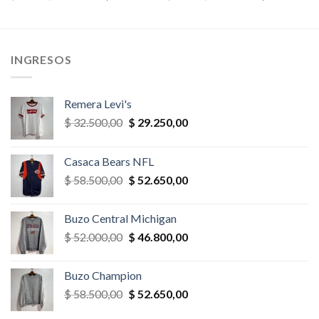
precio
precio
precio
precio
original
actual
original
actual
era:
es:
era:
es:
,00.
$ 39.000,00.
$ 35.100,00.
$ 26.000,00.
$ 23.400,
INGRESOS
Remera Levi's
El
El
$
32.500,00
$
29.250,00
precio
precio
original
actual
Casaca Bears NFL
era:
es:
El
El
$
58.500,00
$
52.650,00
$ 32.500,00.
$ 29.250,00.
precio
precio
original
actual
Buzo Central Michigan
era:
es:
El
El
$
52.000,00
$
46.800,00
$ 58.500,00.
$ 52.650,00.
precio
precio
original
actual
Buzo Champion
era:
es:
El
El
$
58.500,00
$
52.650,00
$ 52.000,00.
$ 46.800,00.
precio
precio