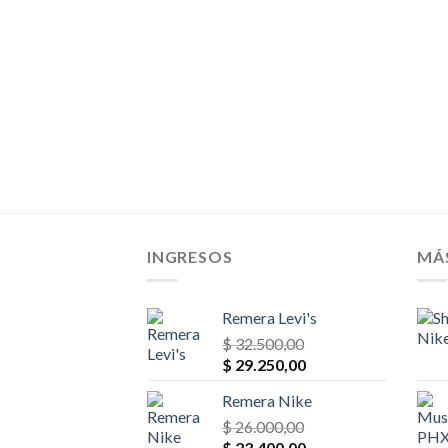
$ 32.500,00.
$ 29.250,00.
INGRESOS
MÁ
Remera Levi's
$
32.500,00
El
El
$
29.250,00
precio
precio
Remera Nike
original
actual
era:
$
26.000,00
es:
El
El
$ 32.500,00.
$
23.400,00
$ 29.250,00.