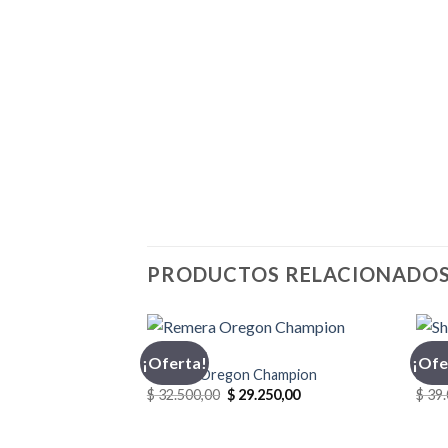
PRODUCTOS RELACIONADO
CHAMPION
INDU
¡Oferta!
¡Ofe
Remera Oregon Champion
Shor
El
El
$
32.500,00
$
29.250,00
$
39.
precio
precio
original
actual
era:
es: