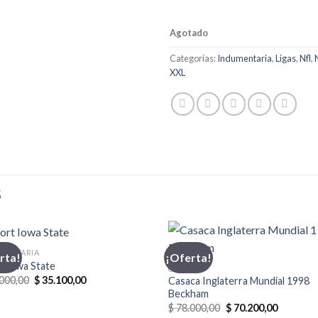
Agotado
Categorías:
Indumentaria
,
Ligas
,
Nfl
,
XXL
S
MENTARIA
rta!
¡Oferta!
t Iowa State
CASACA
El
El
000,00
$
35.100,00
Casaca Inglaterra Mundial 1998
precio
precio
Beckham
original
actual
El
El
$
78.000,00
$
70.200,00
era:
es:
precio
precio