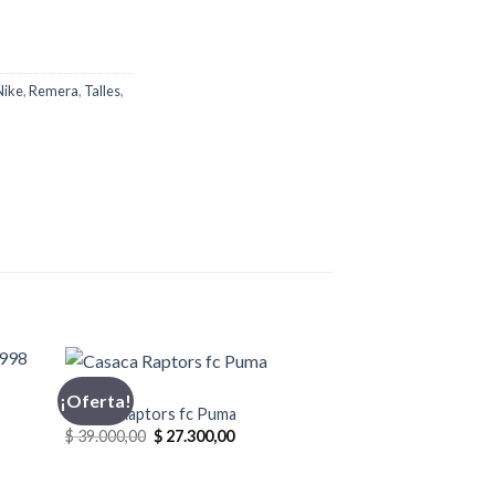
Nike
,
Remera
,
Talles
,
CASACA
¡Oferta!
¡Oferta!
Casaca Raptors fc Puma
El
El
$
39.000,00
$
27.300,00
precio
precio
original
actual
era:
es: