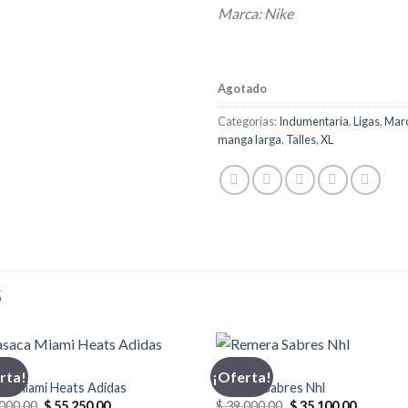
Marca: Nike
Agotado
Categorías:
Indumentaria
,
Ligas
,
Mar
manga larga
,
Talles
,
XL
S
AS
FANATICS
rta!
¡Oferta!
ca Miami Heats Adidas
Remera Sabres Nhl
El
El
El
El
000,00
$
55.250,00
$
39.000,00
$
35.100,00