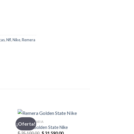
cas
,
Nfl
,
Nike
,
Remera
INDUMENTARIA
¡Oferta!
¡Oferta!
Remera Golden State Nike
El
El
$
35.100,00
$
31.590,00