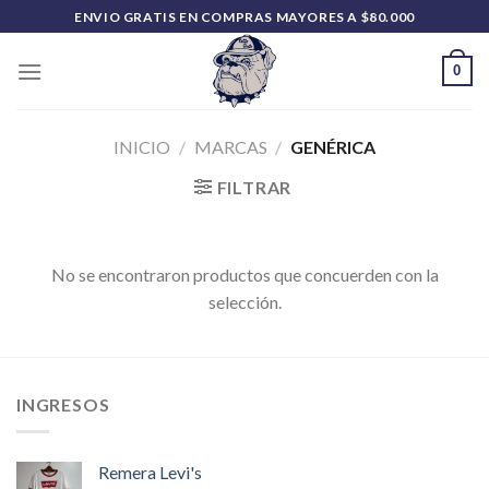
Saltar
ENVIO GRATIS EN COMPRAS MAYORES A $80.000
al
contenido
0
INICIO
/
MARCAS
/
GENÉRICA
FILTRAR
No se encontraron productos que concuerden con la
selección.
INGRESOS
Remera Levi's