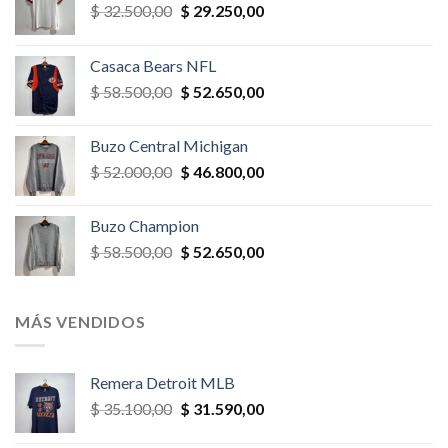
El
El
$
32.500,00
$
29.250,00
precio
precio
original
actual
Casaca Bears NFL
era:
es:
El
El
$
58.500,00
$
52.650,00
$ 32.500,00.
$ 29.250,00.
precio
precio
original
actual
Buzo Central Michigan
era:
es:
El
El
$
52.000,00
$
46.800,00
$ 58.500,00.
$ 52.650,00.
precio
precio
original
actual
Buzo Champion
era:
es:
El
El
$
58.500,00
$
52.650,00
$ 52.000,00.
$ 46.800,00.
precio
precio
original
actual
era:
es:
MÁS VENDIDOS
$ 58.500,00.
$ 52.650,00.
Remera Detroit MLB
El
El
$
35.100,00
$
31.590,00
precio
precio